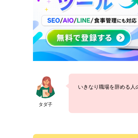
いきなり職場を辞める人
タダ子