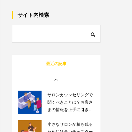
サロン同意書のひな形を
すぐコピペ！盛り込むべ
サイト内検索
き内容と記載にあたって
の注意点を解説
内装に拘るとサロンが閉
店する確率が上がる？業
者の探し方や安くする方
法を伝授！
1人サロン経営のリアル
最近の記事
な現状は？現場を離れて
経営者にならないと詰む
サロンカウンセリングで
聞くべきことは？お客さ
まの情報を上手に引き出
すコツを紹介
小さなサロンが勝ち残る
ためにはランチェスター