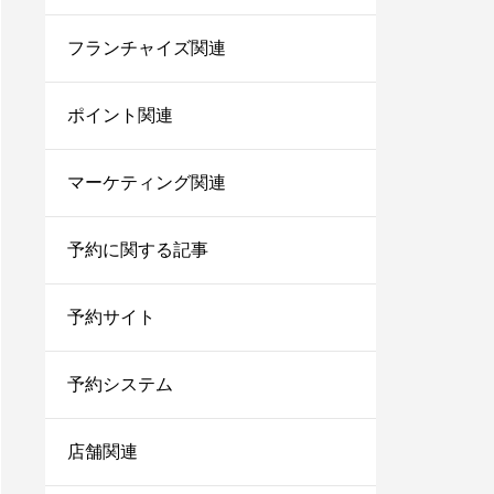
美容師で売上100万のプ
レイヤーの割合は？給料
フランチャイズ関連
はいくらぐらいになる？
ポイント関連
サロン同意書のひな形を
すぐコピペ！盛り込むべ
き内容と記載にあたって
マーケティング関連
の注意点を解説
内装に拘るとサロンが閉
予約に関する記事
店する確率が上がる？業
者の探し方や安くする方
予約サイト
法を伝授！
1人サロン経営のリアル
な現状は？現場を離れて
予約システム
経営者にならないと詰む
店舗関連
サロンカウンセリングで
聞くべきことは？お客さ