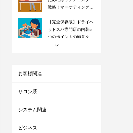
戦略！マーケティングの
やり方をご紹介
【完全保存版】ドライヘ
ッドスパ専門店の内装5
つのポイントの極意を紹
介！
【サロン経営者必見】高
単価・高付加価値はもう
古い？「薄利多売」で経
営を安定化させよう！
お客様関連
サロンにおすすめの売上
台帳システム8選！これ
サロン系
からは脱エクセル！
サロンにおすすめの電子
システム関連
カルテ7選！無料で使え
るシステムや安いカルテ
ビジネス
をご紹介！