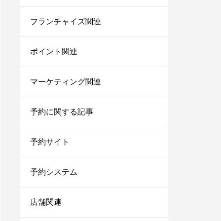
美容師で売上100万のプ
レイヤーの割合は？給料
フランチャイズ関連
はいくらぐらいになる？
ポイント関連
サロン同意書のひな形を
すぐコピペ！盛り込むべ
き内容と記載にあたって
マーケティング関連
の注意点を解説
内装に拘るとサロンが閉
予約に関する記事
店する確率が上がる？業
者の探し方や安くする方
予約サイト
法を伝授！
1人サロン経営のリアル
な現状は？現場を離れて
予約システム
経営者にならないと詰む
店舗関連
サロンカウンセリングで
聞くべきことは？お客さ