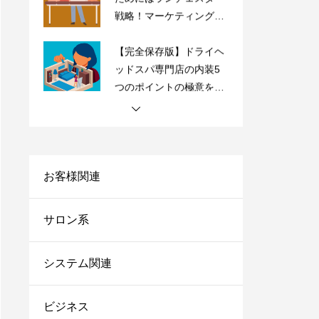
戦略！マーケティングの
やり方をご紹介
【完全保存版】ドライヘ
ッドスパ専門店の内装5
つのポイントの極意を紹
介！
【サロン経営者必見】高
単価・高付加価値はもう
古い？「薄利多売」で経
営を安定化させよう！
お客様関連
サロンにおすすめの売上
台帳システム8選！これ
サロン系
からは脱エクセル！
サロンにおすすめの電子
システム関連
カルテ7選！無料で使え
るシステムや安いカルテ
ビジネス
をご紹介！