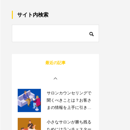
サロン同意書のひな形を
すぐコピペ！盛り込むべ
サイト内検索
き内容と記載にあたって
の注意点を解説
内装に拘るとサロンが閉
店する確率が上がる？業
者の探し方や安くする方
法を伝授！
1人サロン経営のリアル
最近の記事
な現状は？現場を離れて
経営者にならないと詰む
サロンカウンセリングで
聞くべきことは？お客さ
まの情報を上手に引き出
すコツを紹介
小さなサロンが勝ち残る
ためにはランチェスター