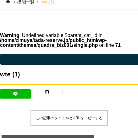
機能一覧
wte (1)
Warning
: Undefined variable $parent_cat_id in
/home/zimuya/tada-reserve.jp/public_html/wp-
content/themes/quadra_biz001/single.php
on line
71
Warning
: Undefined variable $parent_cat_name in
/home/zimuya/tada-reser
wte (1)
この記事のタイトルとURLをコピーする