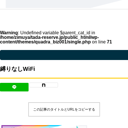
機能一覧
縛りなしWiFi
Warning
: Undefined variable $parent_cat_id in
/home/zimuya/tada-reserve.jp/public_html/wp-
content/themes/quadra_biz001/single.php
on line
71
Warning
: Undefined variable $parent_cat_name in
/home/zimuya/tada-reser
縛りなしWiFi
この記事のタイトルとURLをコピーする