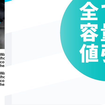
Warning
: Undefined variable $parent_cat_name in
/home/zimuya/tada-reserve.jp/public_html/wp-
content/themes/quadra_biz001/template-parts/page-
header-title.php
on line
94
Warning
: Undefined variable $parent_cat_id in
/home/zimuya/tada-reserve.jp/public_html/wp-
content/themes/quadra_biz001/template-parts/page-
header-title.php
on line
95