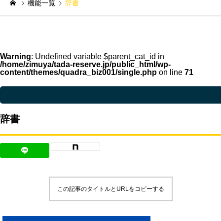
機能一覧
辞書
Warning
: Undefined variable $parent_cat_id in
/home/zimuya/tada-reserve.jp/public_html/wp-
content/themes/quadra_biz001/single.php
on line
71
Warning
: Undefined variable $parent_cat_name in
/home/zimuya/tada-reser
辞書
この記事のタイトルとURLをコピーする