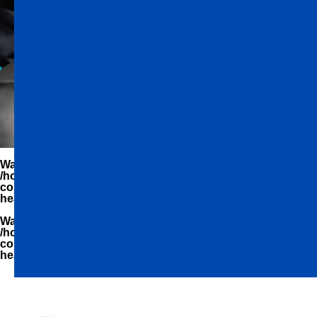
Warning
: Undefined variable $parent_cat_name in
/home/zimuya/tada-reserve.jp/public_html/wp-
content/themes/quadra_biz001/template-parts/page-
header-title.php
on line
94
Warning
: Undefined variable $parent_cat_id in
/home/zimuya/tada-reserve.jp/public_html/wp-
content/themes/quadra_biz001/template-parts/page-
header-title.php
on line
95