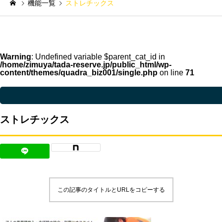
機能一覧
ストレチックス
Warning
: Undefined variable $parent_cat_id in
/home/zimuya/tada-reserve.jp/public_html/wp-
content/themes/quadra_biz001/single.php
on line
71
Warning
: Undefined variable $parent_cat_name in
/home/zimuya/tada-reser
ストレチックス
この記事のタイトルとURLをコピーする