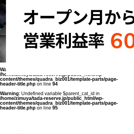
Warning
: Undefined variable $parent_cat_name in
/home/zimuya/tada-reserve.jp/public_html/wp-
content/themes/quadra_biz001/template-parts/page-
header-title.php
on line
94
Warning
: Undefined variable $parent_cat_id in
/home/zimuya/tada-reserve.jp/public_html/wp-
content/themes/quadra_biz001/template-parts/page-
header-title.php
on line
95