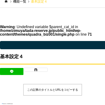
機能一覧
基本設定４
Warning
: Undefined variable $parent_cat_id in
/home/zimuya/tada-reserve.jp/public_html/wp-
content/themes/quadra_biz001/single.php
on line
71
Warning
: Undefined variable $parent_cat_name in
/home/zimuya/tada-reser
基本設定４
この記事のタイトルとURLをコピーする