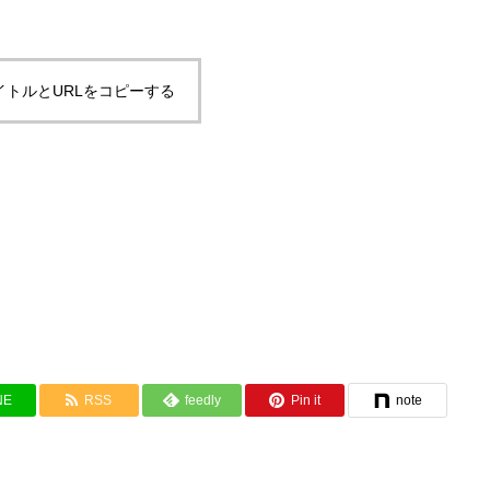
イトルとURLをコピーする
NE
RSS
feedly
Pin it
note