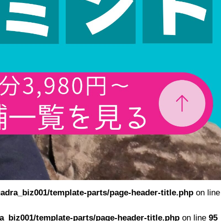
adra_biz001/template-parts/page-header-title.php
on line
_biz001/template-parts/page-header-title.php
on line
95