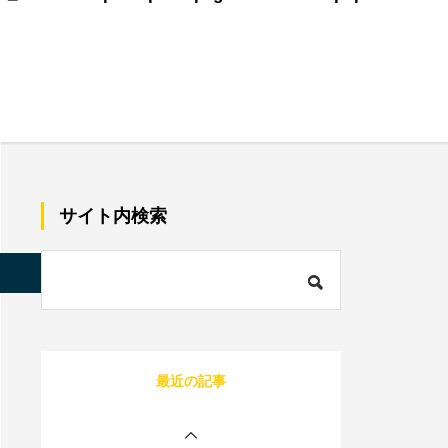
美容師で売上100万のプ
レイヤーの割合は？給料
はいくらぐらいになる？
サロン同意書のひな形を
すぐコピペ！盛り込むべ
サイト内検索
き内容と記載にあたって
の注意点を解説
内装に拘るとサロンが閉
店する確率が上がる？業
s/quadra_biz001/single.php
on line
85
者の探し方や安くする方
法を伝授！
1人サロン経営のリアル
最近の記事
な現状は？現場を離れて
経営者にならないと詰む