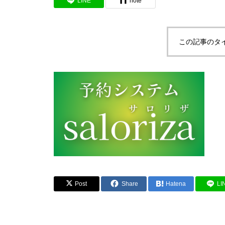
LINE
note
この記事のタ
Post
Share
Hatena
LI