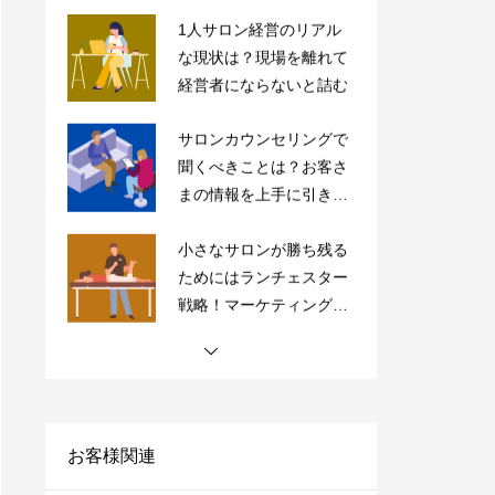
サロンカウンセリングで
聞くべきことは？お客さ
まの情報を上手に引き出
すコツを紹介
小さなサロンが勝ち残る
ためにはランチェスター
戦略！マーケティングの
やり方をご紹介
【完全保存版】ドライヘ
ッドスパ専門店の内装5
つのポイントの極意を紹
介！
【サロン経営者必見】高
単価・高付加価値はもう
古い？「薄利多売」で経
営を安定化させよう！
お客様関連
サロンにおすすめの売上