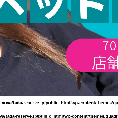
muya/tada-reserve.jp/public_html/wp-content/themes/qu
a/tada-reserve.jp/public_html/wp-content/themes/quadra