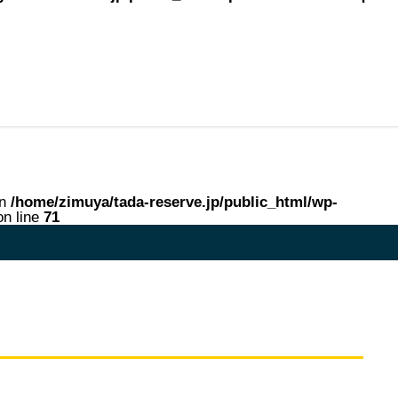
in
/home/zimuya/tada-reserve.jp/public_html/wp-
n line
71
me in
/home/zimuya/tada-reserve.jp/public_html/wp-content/theme