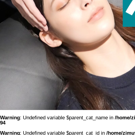
Warning
: Undefined variable $parent_cat_name in
/home/zi
94
Warning
: Undefined variable $parent_cat_id in
/home/zimuy