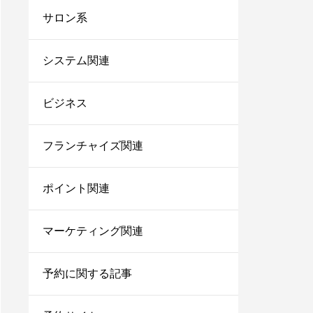
台帳システム8選！これ
サロン系
からは脱エクセル！
サロンにおすすめの電子
システム関連
カルテ7選！無料で使え
るシステムや安いカルテ
ビジネス
をご紹介！
美容師で売上100万のプ
レイヤーの割合は？給料
フランチャイズ関連
はいくらぐらいになる？
ポイント関連
サロン同意書のひな形を
すぐコピペ！盛り込むべ
き内容と記載にあたって
マーケティング関連
の注意点を解説
内装に拘るとサロンが閉
予約に関する記事
店する確率が上がる？業
者の探し方や安くする方