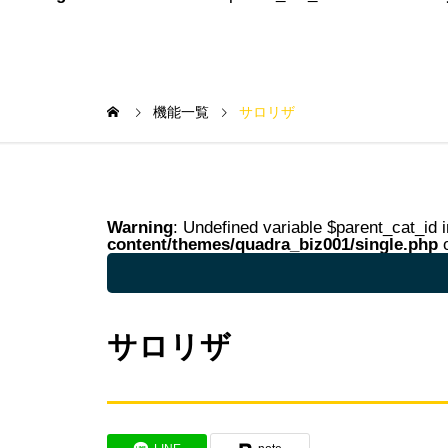
機能一覧
サロリザ
Warning
: Undefined variable $parent_cat_id 
content/themes/quadra_biz001/single.php
o
Warning
: Undefined variable $parent_cat_na
サロリザ