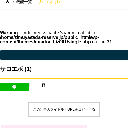
機能一覧
サロエボ (1)
Warning
: Undefined variable $parent_cat_id in
/home/zimuya/tada-reserve.jp/public_html/wp-
content/themes/quadra_biz001/single.php
on line
71
Warning
: Undefined variable $parent_cat_name in
/home/zimuya/tada-reser
サロエボ (1)
この記事のタイトルとURLをコピーする