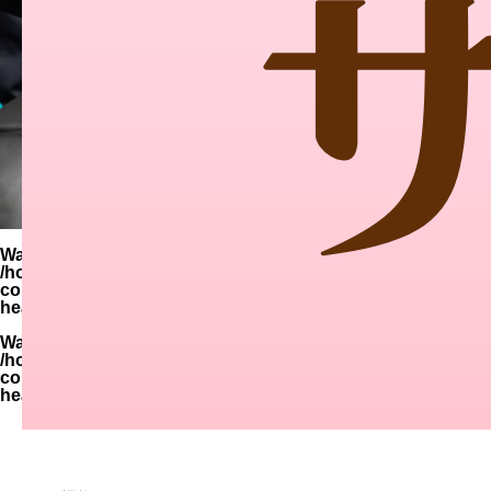
Warning
: Undefined variable $parent_cat_name in
/home/zimuya/tada-reserve.jp/public_html/wp-
content/themes/quadra_biz001/template-parts/page-
header-title.php
on line
94
Warning
: Undefined variable $parent_cat_id in
/home/zimuya/tada-reserve.jp/public_html/wp-
content/themes/quadra_biz001/template-parts/page-
header-title.php
on line
95