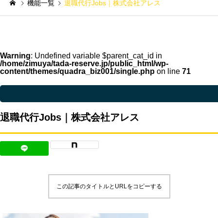
機能一覧
退職代行Jobs｜株式会社アレス
Warning
: Undefined variable $parent_cat_id in
/home/zimuya/tada-reserve.jp/public_html/wp-
content/themes/quadra_biz001/single.php
on line
71
Warning
: Undefined variable $parent_cat_name in
/home/zimuya/tada-reser
退職代行Jobs｜株式会社アレス
この記事のタイトルとURLをコピーする