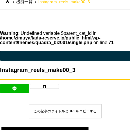
機能一覧
Instagram_reels_make00_3
Warning
: Undefined variable $parent_cat_id in
/home/zimuya/tada-reserve.jp/public_html/wp-
content/themes/quadra_biz001/single.php
on line
71
Warning
: Undefined variable $parent_cat_name in
/home/zimuya/tada-reser
Instagram_reels_make00_3
この記事のタイトルとURLをコピーする