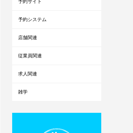
予約サイト
法を伝授！
1人サロン経営のリアル
な現状は？現場を離れて
予約システム
経営者にならないと詰む
店舗関連
サロンカウンセリングで
聞くべきことは？お客さ
まの情報を上手に引き出
従業員関連
すコツを紹介
小さなサロンが勝ち残る
求人関連
ためにはランチェスター
戦略！マーケティングの
やり方をご紹介
雑学