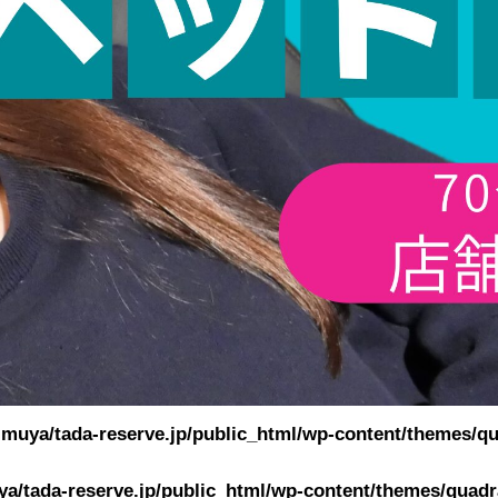
muya/tada-reserve.jp/public_html/wp-content/themes/qu
a/tada-reserve.jp/public_html/wp-content/themes/quadra