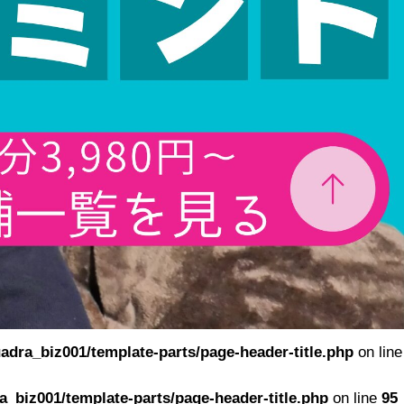
adra_biz001/template-parts/page-header-title.php
on line
_biz001/template-parts/page-header-title.php
on line
95