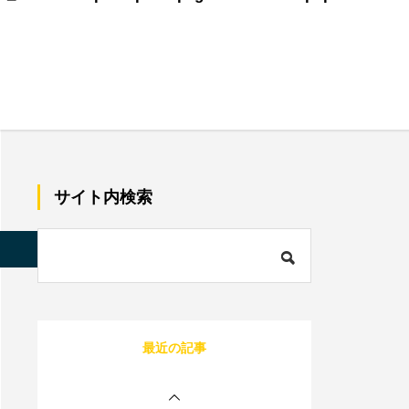
美容師で売上100万のプ
レイヤーの割合は？給料
はいくらぐらいになる？
サロン同意書のひな形を
すぐコピペ！盛り込むべ
サイト内検索
き内容と記載にあたって
の注意点を解説
内装に拘るとサロンが閉
店する確率が上がる？業
s/quadra_biz001/single.php
on line
85
者の探し方や安くする方
法を伝授！
1人サロン経営のリアル
最近の記事
な現状は？現場を離れて
経営者にならないと詰む