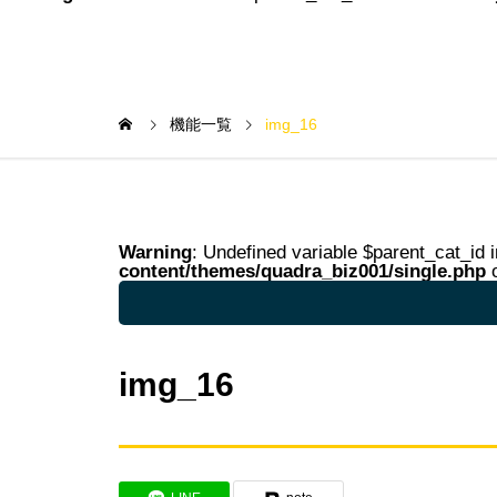
機能一覧
img_16
Warning
: Undefined variable $parent_cat_id 
content/themes/quadra_biz001/single.php
o
Warning
: Undefined variable $parent_cat_na
img_16