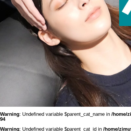
Warning
: Undefined variable $parent_cat_name in
/home/zi
94
Warning
: Undefined variable $parent_cat_id in
/home/zimuy