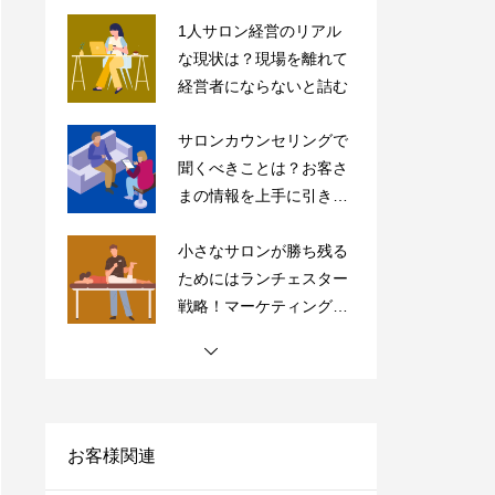
サロンカウンセリングで
聞くべきことは？お客さ
まの情報を上手に引き出
すコツを紹介
小さなサロンが勝ち残る
ためにはランチェスター
戦略！マーケティングの
やり方をご紹介
【完全保存版】ドライヘ
ッドスパ専門店の内装5
つのポイントの極意を紹
介！
【サロン経営者必見】高
単価・高付加価値はもう
古い？「薄利多売」で経
営を安定化させよう！
お客様関連
サロンにおすすめの売上