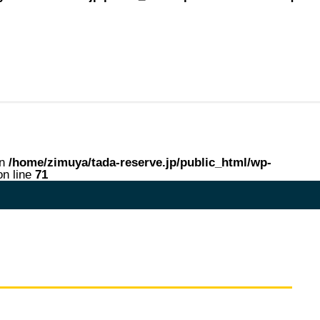
in
/home/zimuya/tada-reserve.jp/public_html/wp-
n line
71
me in
/home/zimuya/tada-reserve.jp/public_html/wp-content/theme