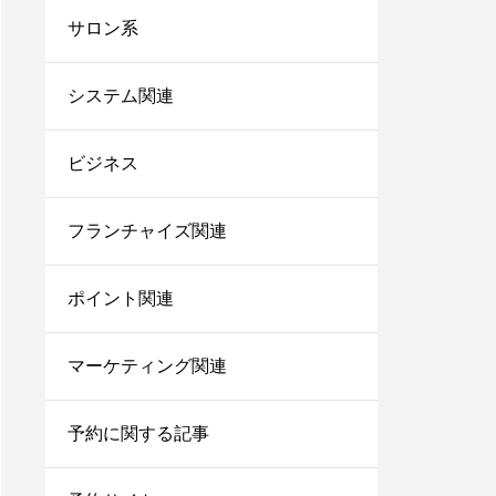
台帳システム8選！これ
サロン系
からは脱エクセル！
サロンにおすすめの電子
システム関連
カルテ7選！無料で使え
るシステムや安いカルテ
ビジネス
をご紹介！
美容師で売上100万のプ
レイヤーの割合は？給料
フランチャイズ関連
はいくらぐらいになる？
ポイント関連
サロン同意書のひな形を
すぐコピペ！盛り込むべ
き内容と記載にあたって
マーケティング関連
の注意点を解説
内装に拘るとサロンが閉
予約に関する記事
店する確率が上がる？業
者の探し方や安くする方