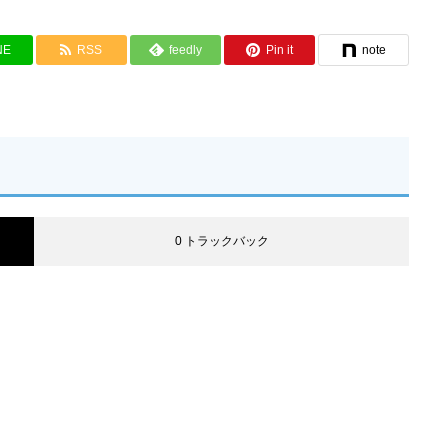
NE
RSS
feedly
Pin it
note
0 トラックバック