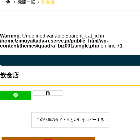
機能一覧
飲食店
Warning
: Undefined variable $parent_cat_id in
/home/zimuya/tada-reserve.jp/public_html/wp-
content/themes/quadra_biz001/single.php
on line
71
Warning
: Undefined variable $parent_cat_name in
/home/zimuya/tada-reser
飲食店
この記事のタイトルとURLをコピーする