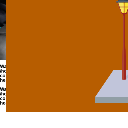
Warning
: Undefined variable $parent_cat_name in
/home/zimuya/tada-reserve.jp/public_html/wp-
content/themes/quadra_biz001/template-parts/page-
header-title.php
on line
94
Warning
: Undefined variable $parent_cat_id in
/home/zimuya/tada-reserve.jp/public_html/wp-
content/themes/quadra_biz001/template-parts/page-
header-title.php
on line
95