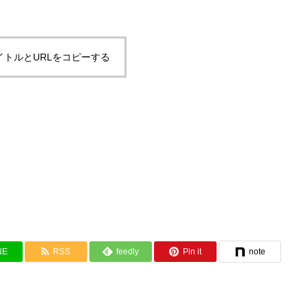
イトルとURLをコピーする
NE
RSS
feedly
Pin it
note