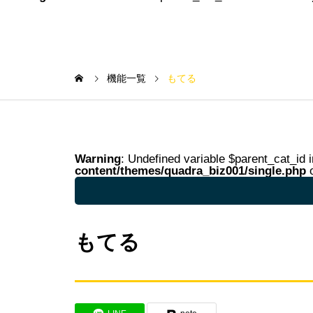
機能一覧
もてる
Warning
: Undefined variable $parent_cat_id 
content/themes/quadra_biz001/single.php
o
Warning
: Undefined variable $parent_cat_na
もてる