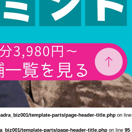
adra_biz001/template-parts/page-header-title.php
on line
_biz001/template-parts/page-header-title.php
on line
95