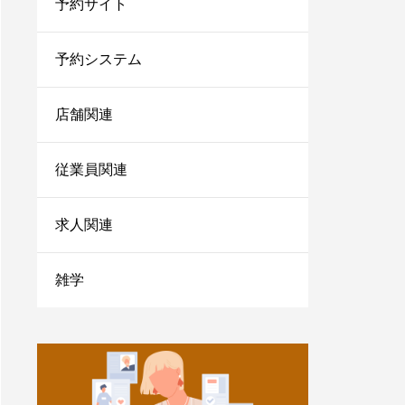
予約サイト
法を伝授！
1人サロン経営のリアル
な現状は？現場を離れて
予約システム
経営者にならないと詰む
店舗関連
サロンカウンセリングで
聞くべきことは？お客さ
まの情報を上手に引き出
従業員関連
すコツを紹介
小さなサロンが勝ち残る
求人関連
ためにはランチェスター
戦略！マーケティングの
やり方をご紹介
雑学