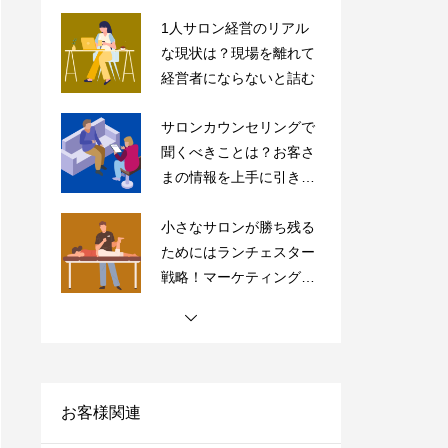
サロンカウンセリングで
聞くべきことは？お客さ
まの情報を上手に引き出
すコツを紹介
小さなサロンが勝ち残る
ためにはランチェスター
戦略！マーケティングの
やり方をご紹介
【完全保存版】ドライヘ
ッドスパ専門店の内装5
つのポイントの極意を紹
介！
【サロン経営者必見】高
単価・高付加価値はもう
古い？「薄利多売」で経
営を安定化させよう！
お客様関連
サロンにおすすめの売上