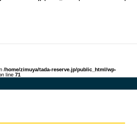
in
/home/zimuya/tada-reserve.jp/public_html/wp-
n line
71
me in
/home/zimuya/tada-reserve.jp/public_html/wp-content/theme