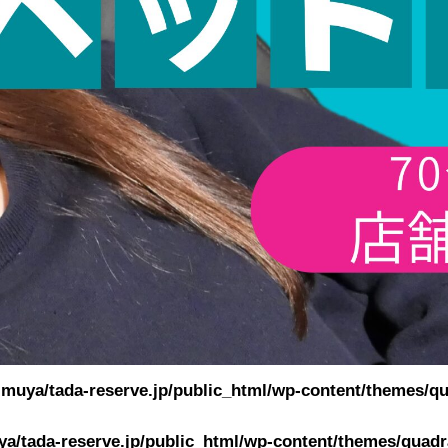
muya/tada-reserve.jp/public_html/wp-content/themes/qu
a/tada-reserve.jp/public_html/wp-content/themes/quadra