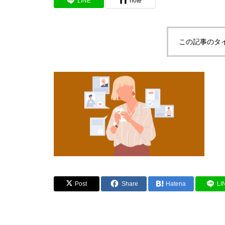
LINE
note
この記事のタ
Post
Share
Hatena
LI