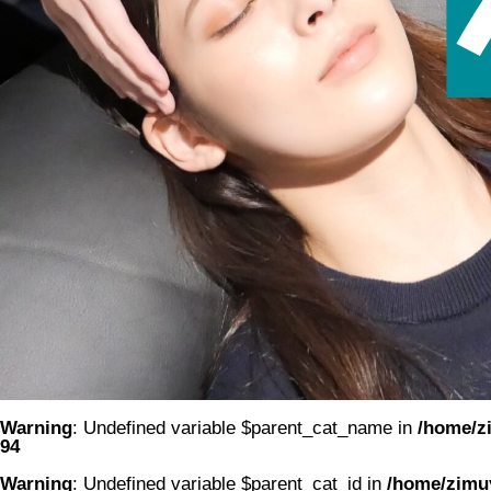
Warning
: Undefined variable $parent_cat_name in
/home/zi
94
Warning
: Undefined variable $parent_cat_id in
/home/zimuy