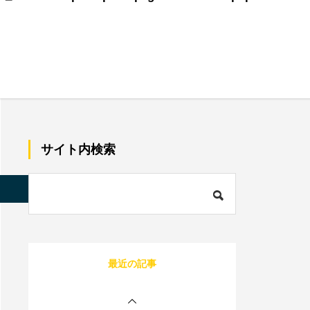
美容師で売上100万のプ
レイヤーの割合は？給料
はいくらぐらいになる？
サロン同意書のひな形を
すぐコピペ！盛り込むべ
サイト内検索
き内容と記載にあたって
の注意点を解説
内装に拘るとサロンが閉
店する確率が上がる？業
s/quadra_biz001/single.php
on line
85
者の探し方や安くする方
法を伝授！
1人サロン経営のリアル
最近の記事
な現状は？現場を離れて
経営者にならないと詰む