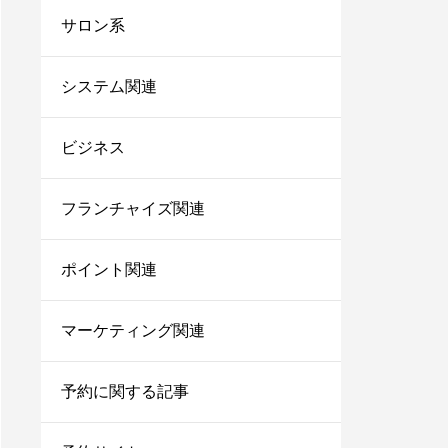
台帳システム8選！これ
サロン系
からは脱エクセル！
サロンにおすすめの電子
システム関連
カルテ7選！無料で使え
るシステムや安いカルテ
ビジネス
をご紹介！
美容師で売上100万のプ
レイヤーの割合は？給料
フランチャイズ関連
はいくらぐらいになる？
ポイント関連
サロン同意書のひな形を
すぐコピペ！盛り込むべ
き内容と記載にあたって
マーケティング関連
の注意点を解説
内装に拘るとサロンが閉
予約に関する記事
店する確率が上がる？業
者の探し方や安くする方