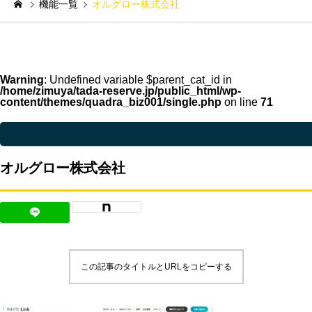
機能一覧
オルグロー株式会社
Warning
: Undefined variable $parent_cat_id in
/home/zimuya/tada-reserve.jp/public_html/wp-
content/themes/quadra_biz001/single.php
on line
71
Warning
: Undefined variable $parent_cat_name in
/home/zimuya/tada-reser
オルグロー株式会社
この記事のタイトルとURLをコピーする