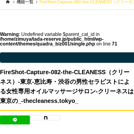
機能一覧
FireShot-Capture-082-the-CLEAN
Warning
: Undefined variable $parent_cat_id in
/home/zimuya/tada-reserve.jp/public_html/wp-
content/themes/quadra_biz001/single.php
on line
71
Warning
: Undefined variable $parent_cat_name in
/home/zimuya/tada-reser
FireShot-Capture-082-the-CLEANESS（クリー
ネス）-東京-恵比寿・渋谷の男性セラピストによ
る女性専用オイルマッサージサロン-クリーネスは
東京の_-thecleaness.tokyo_