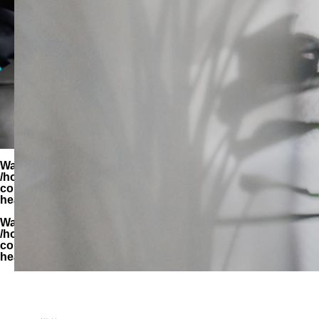
Warning
: Undefined variable $parent_cat_name in
/home/zimuya/tada-reserve.jp/public_html/wp-
content/themes/quadra_biz001/template-parts/page-
header-title.php
on line
94
Warning
: Undefined variable $parent_cat_id in
/home/zimuya/tada-reserve.jp/public_html/wp-
content/themes/quadra_biz001/template-parts/page-
header-title.php
on line
95