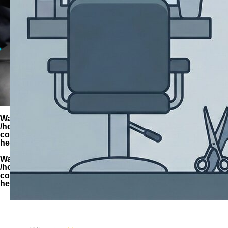
Warning
: Undefined variable $parent_cat_name in
/home/zimuya/tada-reserve.jp/public_html/wp-
content/themes/quadra_biz001/template-parts/page-
header-title.php
on line
94
Warning
: Undefined variable $parent_cat_id in
/home/zimuya/tada-reserve.jp/public_html/wp-
content/themes/quadra_biz001/template-parts/page-
header-title.php
on line
95