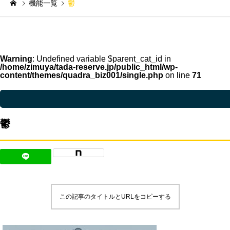
機能一覧
鬱
Warning
: Undefined variable $parent_cat_id in
/home/zimuya/tada-reserve.jp/public_html/wp-
content/themes/quadra_biz001/single.php
on line
71
Warning
: Undefined variable $parent_cat_name in
/home/zimuya/tada-reser
鬱
この記事のタイトルとURLをコピーする