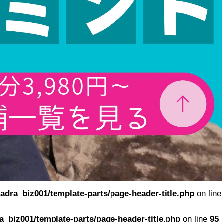
adra_biz001/template-parts/page-header-title.php
on line
_biz001/template-parts/page-header-title.php
on line
95