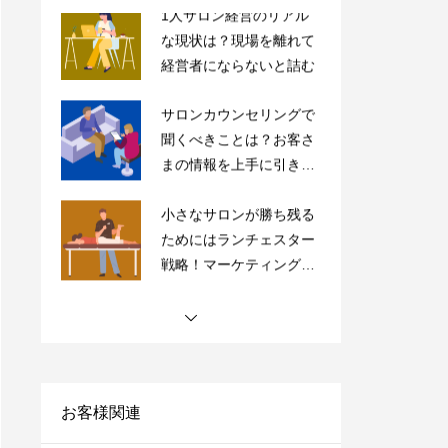
サロンカウンセリングで
聞くべきことは？お客さ
まの情報を上手に引き出
すコツを紹介
小さなサロンが勝ち残る
ためにはランチェスター
戦略！マーケティングの
やり方をご紹介
【完全保存版】ドライヘ
ッドスパ専門店の内装5
つのポイントの極意を紹
介！
【サロン経営者必見】高
単価・高付加価値はもう
古い？「薄利多売」で経
営を安定化させよう！
お客様関連
サロンにおすすめの売上