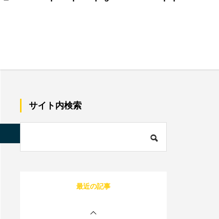
美容師で売上100万のプ
レイヤーの割合は？給料
はいくらぐらいになる？
サロン同意書のひな形を
すぐコピペ！盛り込むべ
サイト内検索
き内容と記載にあたって
の注意点を解説
内装に拘るとサロンが閉
店する確率が上がる？業
s/quadra_biz001/single.php
on line
85
者の探し方や安くする方
法を伝授！
1人サロン経営のリアル
最近の記事
な現状は？現場を離れて
経営者にならないと詰む