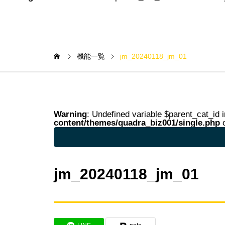
機能一覧
jm_20240118_jm_01
Warning
: Undefined variable $parent_cat_id 
content/themes/quadra_biz001/single.php
o
Warning
: Undefined variable $parent_cat_na
jm_20240118_jm_01