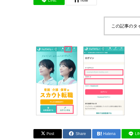
LINE
note
この記事のタ
Post
Share
Hatena
LI