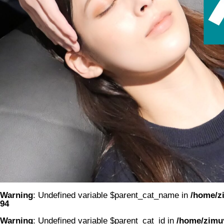
Warning
: Undefined variable $parent_cat_name in
/home/zi
94
Warning
: Undefined variable $parent_cat_id in
/home/zimuy