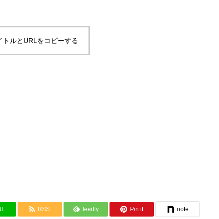
イトルとURLをコピーする
NE
RSS
feedly
Pin it
note