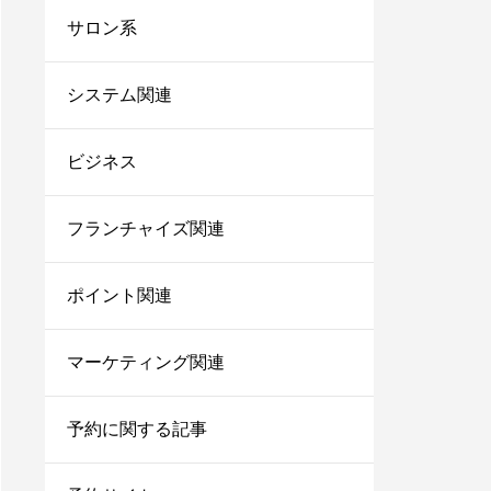
台帳システム8選！これ
サロン系
からは脱エクセル！
サロンにおすすめの電子
システム関連
カルテ7選！無料で使え
るシステムや安いカルテ
ビジネス
をご紹介！
美容師で売上100万のプ
レイヤーの割合は？給料
フランチャイズ関連
はいくらぐらいになる？
ポイント関連
サロン同意書のひな形を
すぐコピペ！盛り込むべ
き内容と記載にあたって
マーケティング関連
の注意点を解説
内装に拘るとサロンが閉
予約に関する記事
店する確率が上がる？業
者の探し方や安くする方