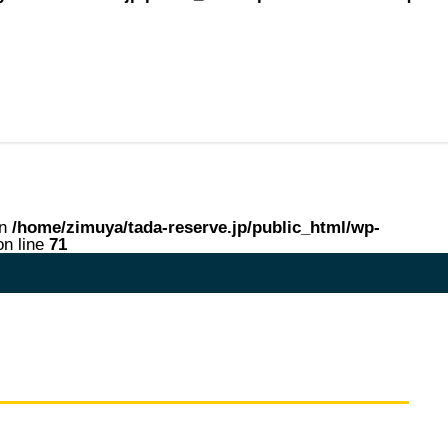
in
/home/zimuya/tada-reserve.jp/public_html/wp-
n line
71
me in
/home/zimuya/tada-reserve.jp/public_html/wp-content/theme