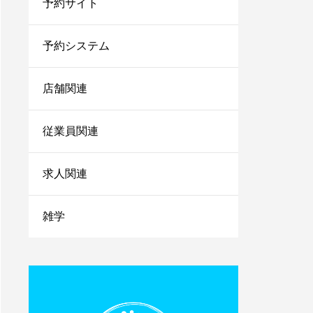
予約サイト
法を伝授！
1人サロン経営のリアル
な現状は？現場を離れて
予約システム
経営者にならないと詰む
店舗関連
サロンカウンセリングで
聞くべきことは？お客さ
まの情報を上手に引き出
従業員関連
すコツを紹介
小さなサロンが勝ち残る
求人関連
ためにはランチェスター
戦略！マーケティングの
やり方をご紹介
雑学