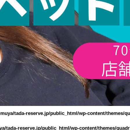
muya/tada-reserve.jp/public_html/wp-content/themes/qu
a/tada-reserve.jp/public_html/wp-content/themes/quadra