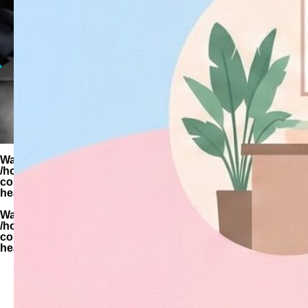
Warning
: Undefined variable $parent_cat_name in
/home/zimuya/tada-reserve.jp/public_html/wp-
content/themes/quadra_biz001/template-parts/page-
header-title.php
on line
94
Warning
: Undefined variable $parent_cat_id in
/home/zimuya/tada-reserve.jp/public_html/wp-
content/themes/quadra_biz001/template-parts/page-
header-title.php
on line
95