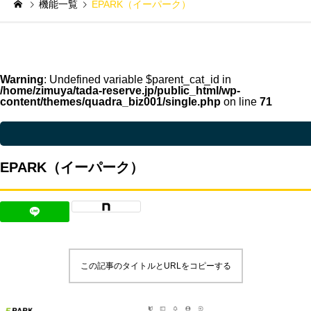
機能一覧
EPARK（イーパーク）
Warning
: Undefined variable $parent_cat_id in
/home/zimuya/tada-reserve.jp/public_html/wp-
content/themes/quadra_biz001/single.php
on line
71
Warning
: Undefined variable $parent_cat_name in
/home/zimuya/tada-reser
EPARK（イーパーク）
この記事のタイトルとURLをコピーする