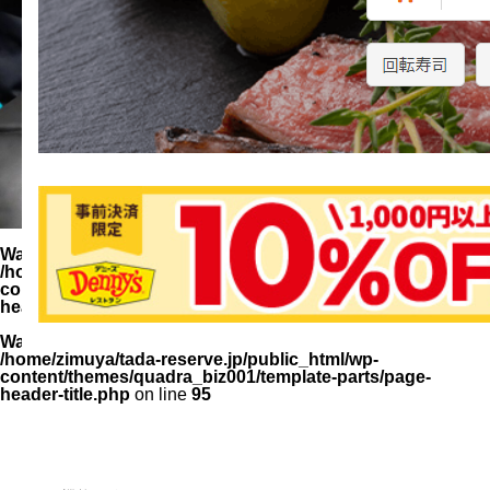
Warning
: Undefined variable $parent_cat_name in
/home/zimuya/tada-reserve.jp/public_html/wp-
content/themes/quadra_biz001/template-parts/page-
header-title.php
on line
94
Warning
: Undefined variable $parent_cat_id in
/home/zimuya/tada-reserve.jp/public_html/wp-
content/themes/quadra_biz001/template-parts/page-
header-title.php
on line
95