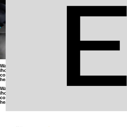
Warning
: Undefined variable $parent_cat_name in
/home/zimuya/tada-reserve.jp/public_html/wp-
content/themes/quadra_biz001/template-parts/page-
header-title.php
on line
94
Warning
: Undefined variable $parent_cat_id in
/home/zimuya/tada-reserve.jp/public_html/wp-
content/themes/quadra_biz001/template-parts/page-
header-title.php
on line
95