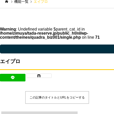
機能一覧
エイプロ
Warning
: Undefined variable $parent_cat_id in
/home/zimuya/tada-reserve.jp/public_html/wp-
content/themes/quadra_biz001/single.php
on line
71
Warning
: Undefined variable $parent_cat_name in
/home/zimuya/tada-reser
エイプロ
この記事のタイトルとURLをコピーする