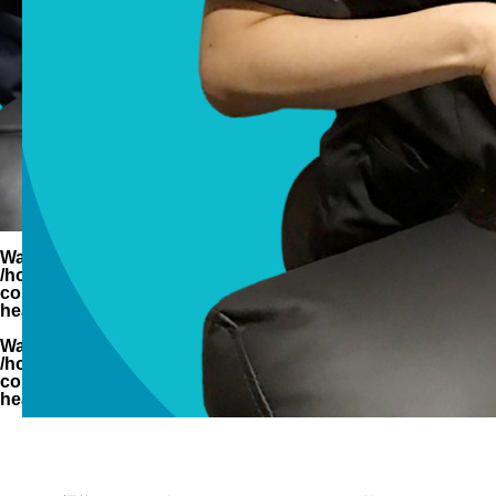
Warning
: Undefined variable $parent_cat_name in
/home/zimuya/tada-reserve.jp/public_html/wp-
content/themes/quadra_biz001/template-parts/page-
header-title.php
on line
94
Warning
: Undefined variable $parent_cat_id in
/home/zimuya/tada-reserve.jp/public_html/wp-
content/themes/quadra_biz001/template-parts/page-
header-title.php
on line
95