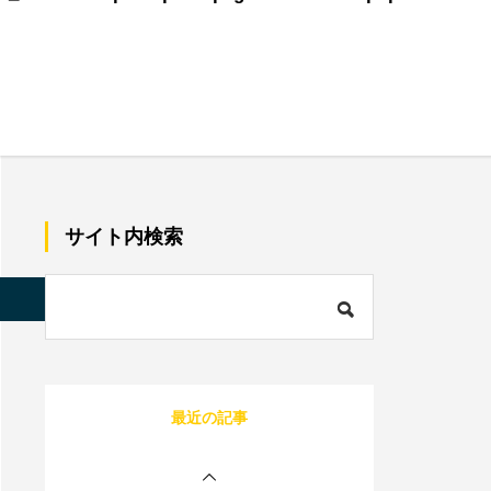
美容師で売上100万のプ
レイヤーの割合は？給料
はいくらぐらいになる？
サロン同意書のひな形を
すぐコピペ！盛り込むべ
サイト内検索
き内容と記載にあたって
の注意点を解説
内装に拘るとサロンが閉
店する確率が上がる？業
s/quadra_biz001/single.php
on line
85
者の探し方や安くする方
法を伝授！
1人サロン経営のリアル
最近の記事
な現状は？現場を離れて
経営者にならないと詰む