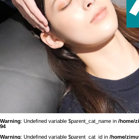
Warning
: Undefined variable $parent_cat_name in
/home/zi
94
Warning
: Undefined variable $parent_cat_id in
/home/zimuy