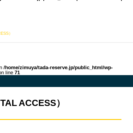
ESS）
in
/home/zimuya/tada-reserve.jp/public_html/wp-
n line
71
me in
/home/zimuya/tada-reserve.jp/public_html/wp-content/theme
L ACCESS）