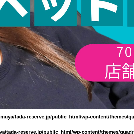
muya/tada-reserve.jp/public_html/wp-content/themes/qu
a/tada-reserve.jp/public_html/wp-content/themes/quadra