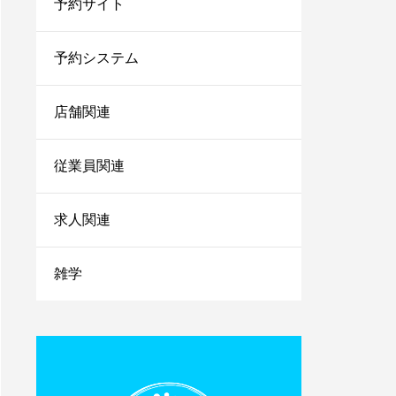
予約サイト
法を伝授！
1人サロン経営のリアル
な現状は？現場を離れて
予約システム
経営者にならないと詰む
店舗関連
サロンカウンセリングで
聞くべきことは？お客さ
まの情報を上手に引き出
従業員関連
すコツを紹介
小さなサロンが勝ち残る
求人関連
ためにはランチェスター
戦略！マーケティングの
やり方をご紹介
雑学