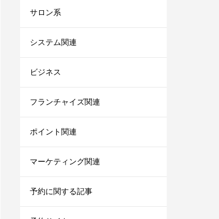
台帳システム8選！これ
サロン系
からは脱エクセル！
サロンにおすすめの電子
システム関連
カルテ7選！無料で使え
るシステムや安いカルテ
ビジネス
をご紹介！
美容師で売上100万のプ
レイヤーの割合は？給料
フランチャイズ関連
はいくらぐらいになる？
ポイント関連
サロン同意書のひな形を
すぐコピペ！盛り込むべ
き内容と記載にあたって
マーケティング関連
の注意点を解説
内装に拘るとサロンが閉
予約に関する記事
店する確率が上がる？業
者の探し方や安くする方