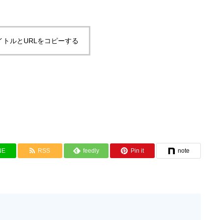
イトルとURLをコピーする
NE
RSS
feedly
Pin it
note