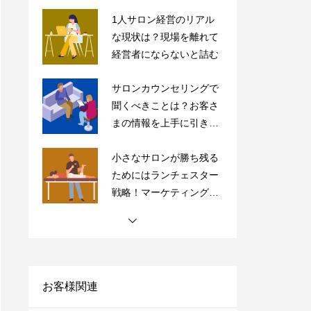
サロンカウンセリングで
聞くべきことは？お客さ
まの情報を上手に引き出
すコツを紹介
小さなサロンが勝ち残る
ためにはランチェスター
戦略！マーケティングの
やり方をご紹介
【完全保存版】ドライヘ
ッドスパ専門店の内装5
つのポイントの極意を紹
介！
【サロン経営者必見】高
単価・高付加価値はもう
古い？「薄利多売」で経
営を安定化させよう！
お客様関連
サロンにおすすめの売上