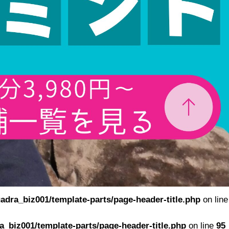
adra_biz001/template-parts/page-header-title.php
on line
_biz001/template-parts/page-header-title.php
on line
95