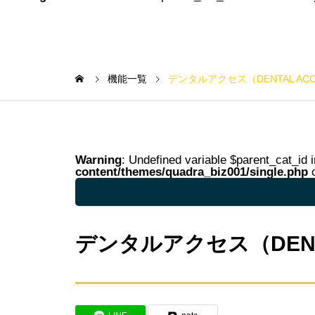
機能一覧
デンタルアクセス（DENTAL ACC
Warning
: Undefined variable $parent_cat_id 
content/themes/quadra_biz001/single.php
o
Warning
: Undefined variable $parent_cat_na
デンタルアクセス（DENTA