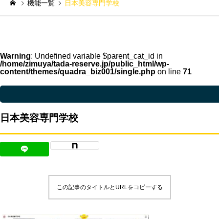
機能一覧
日本美容専門学校
Warning
: Undefined variable $parent_cat_id in
/home/zimuya/tada-reserve.jp/public_html/wp-
content/themes/quadra_biz001/single.php
on line
71
Warning
: Undefined variable $parent_cat_name in
/home/zimuya/tada-reser
日本美容専門学校
この記事のタイトルとURLをコピーする