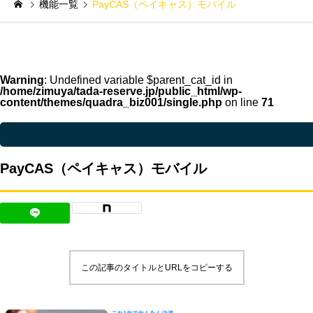
機能一覧
PayCAS（ペイキャス）モバイル
Warning
: Undefined variable $parent_cat_id in
/home/zimuya/tada-reserve.jp/public_html/wp-
content/themes/quadra_biz001/single.php
on line
71
Warning
: Undefined variable $parent_cat_name in
/home/zimuya/tada-reser
PayCAS（ペイキャス）モバイル
この記事のタイトルとURLをコピーする