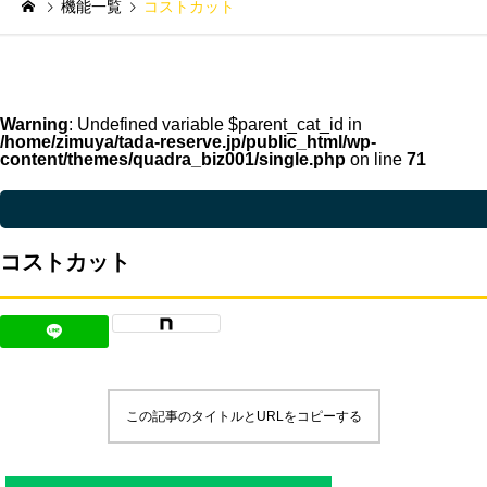
機能一覧
コストカット
Warning
: Undefined variable $parent_cat_id in
/home/zimuya/tada-reserve.jp/public_html/wp-
content/themes/quadra_biz001/single.php
on line
71
Warning
: Undefined variable $parent_cat_name in
/home/zimuya/tada-reser
コストカット
この記事のタイトルとURLをコピーする