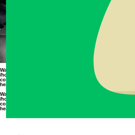
Warning
: Undefined variable $parent_cat_name in
/home/zimuya/tada-reserve.jp/public_html/wp-
content/themes/quadra_biz001/template-parts/page-
header-title.php
on line
94
Warning
: Undefined variable $parent_cat_id in
/home/zimuya/tada-reserve.jp/public_html/wp-
content/themes/quadra_biz001/template-parts/page-
header-title.php
on line
95