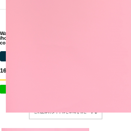
機能一覧
168506_m
Warning
: Undefined variable $parent_cat_id in
/home/zimuya/tada-reserve.jp/public_html/wp-
content/themes/quadra_biz001/single.php
on line
71
Warning
: Undefined variable $parent_cat_name in
/home/zimuya/tada-reser
168506_m
この記事のタイトルとURLをコピーする