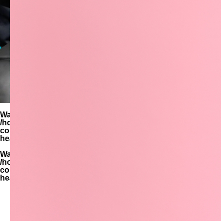
Warning
: Undefined variable $parent_cat_name in
/home/zimuya/tada-reserve.jp/public_html/wp-
content/themes/quadra_biz001/template-parts/page-
header-title.php
on line
94
Warning
: Undefined variable $parent_cat_id in
/home/zimuya/tada-reserve.jp/public_html/wp-
content/themes/quadra_biz001/template-parts/page-
header-title.php
on line
95