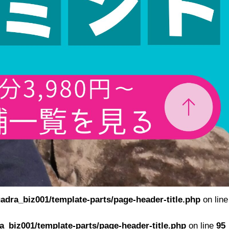
adra_biz001/template-parts/page-header-title.php
on line
_biz001/template-parts/page-header-title.php
on line
95