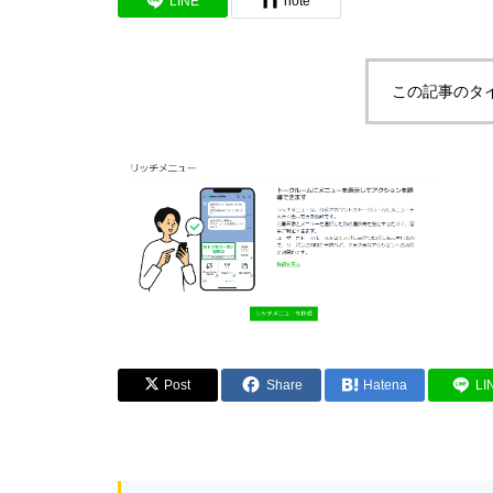
LINE
note
この記事のタ
Post
Share
Hatena
LI