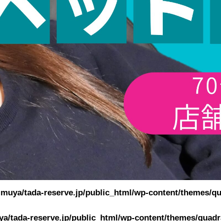
muya/tada-reserve.jp/public_html/wp-content/themes/qu
a/tada-reserve.jp/public_html/wp-content/themes/quadra