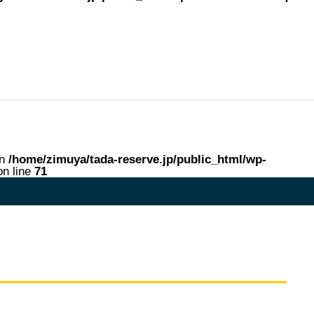
in
/home/zimuya/tada-reserve.jp/public_html/wp-
n line
71
me in
/home/zimuya/tada-reserve.jp/public_html/wp-content/theme