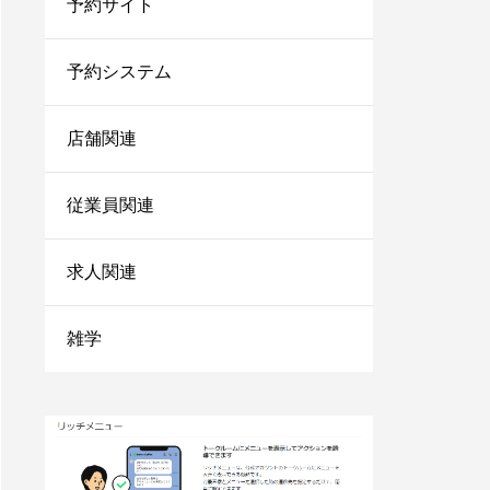
予約サイト
法を伝授！
1人サロン経営のリアル
な現状は？現場を離れて
予約システム
経営者にならないと詰む
店舗関連
サロンカウンセリングで
聞くべきことは？お客さ
まの情報を上手に引き出
従業員関連
すコツを紹介
小さなサロンが勝ち残る
求人関連
ためにはランチェスター
戦略！マーケティングの
やり方をご紹介
雑学