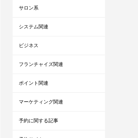
台帳システム8選！これ
サロン系
からは脱エクセル！
サロンにおすすめの電子
システム関連
カルテ7選！無料で使え
るシステムや安いカルテ
ビジネス
をご紹介！
美容師で売上100万のプ
レイヤーの割合は？給料
フランチャイズ関連
はいくらぐらいになる？
ポイント関連
サロン同意書のひな形を
すぐコピペ！盛り込むべ
き内容と記載にあたって
マーケティング関連
の注意点を解説
内装に拘るとサロンが閉
予約に関する記事
店する確率が上がる？業
者の探し方や安くする方