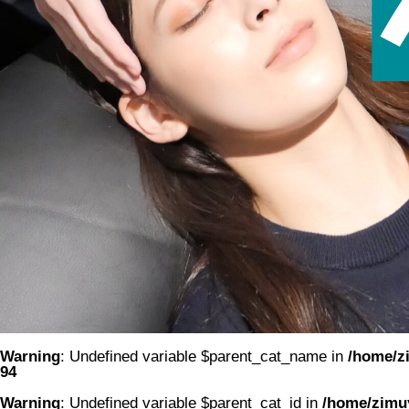
Warning
: Undefined variable $parent_cat_name in
/home/zi
94
Warning
: Undefined variable $parent_cat_id in
/home/zimuy