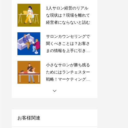
サロンカウンセリングで
聞くべきことは？お客さ
まの情報を上手に引き出
すコツを紹介
小さなサロンが勝ち残る
ためにはランチェスター
戦略！マーケティングの
やり方をご紹介
【完全保存版】ドライヘ
ッドスパ専門店の内装5
つのポイントの極意を紹
介！
【サロン経営者必見】高
単価・高付加価値はもう
古い？「薄利多売」で経
営を安定化させよう！
お客様関連
サロンにおすすめの売上