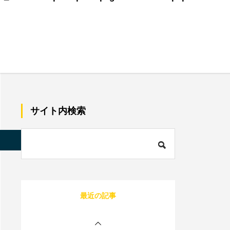
美容師で売上100万のプ
レイヤーの割合は？給料
はいくらぐらいになる？
サロン同意書のひな形を
すぐコピペ！盛り込むべ
サイト内検索
き内容と記載にあたって
の注意点を解説
内装に拘るとサロンが閉
店する確率が上がる？業
s/quadra_biz001/single.php
on line
85
者の探し方や安くする方
法を伝授！
1人サロン経営のリアル
最近の記事
な現状は？現場を離れて
経営者にならないと詰む