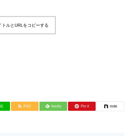
イトルとURLをコピーする
NE
RSS
feedly
Pin it
note