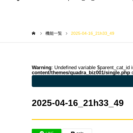
機能一覧
2025-04-16_21h33_49
Warning
: Undefined variable $parent_cat_id 
content/themes/quadra_biz001/single.php
o
Warning
: Undefined variable $parent_cat_na
2025-04-16_21h33_49