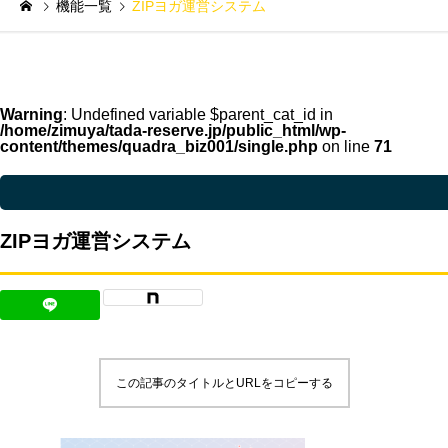
機能一覧
ZIPヨガ運営システム
Warning
: Undefined variable $parent_cat_id in
/home/zimuya/tada-reserve.jp/public_html/wp-
content/themes/quadra_biz001/single.php
on line
71
Warning
: Undefined variable $parent_cat_name in
/home/zimuya/tada-reser
ZIPヨガ運営システム
この記事のタイトルとURLをコピーする