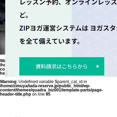
Warning
: Undefined variable $parent_cat_name in
/home/zimuya/tada-reserve.jp/public_html/wp-
content/themes/quadra_biz001/template-parts/page-
header-title.php
on line
94
Warning
: Undefined variable $parent_cat_id in
/home/zimuya/tada-reserve.jp/public_html/wp-
content/themes/quadra_biz001/template-parts/page-
header-title.php
on line
95