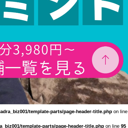
adra_biz001/template-parts/page-header-title.php
on line
_biz001/template-parts/page-header-title.php
on line
95