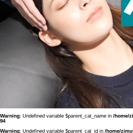
Warning
: Undefined variable $parent_cat_name in
/home/zi
94
Warning
: Undefined variable $parent_cat_id in
/home/zimuy