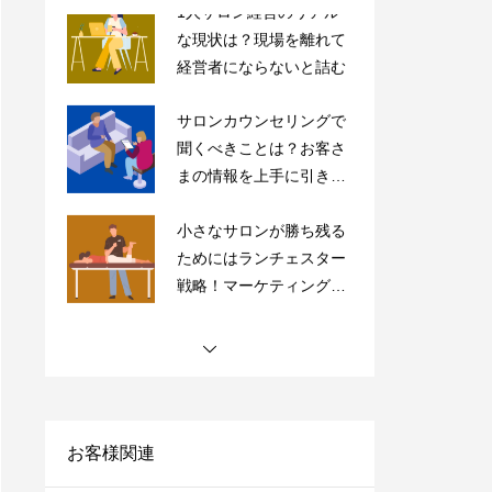
サロンカウンセリングで
聞くべきことは？お客さ
まの情報を上手に引き出
すコツを紹介
小さなサロンが勝ち残る
ためにはランチェスター
戦略！マーケティングの
やり方をご紹介
【完全保存版】ドライヘ
ッドスパ専門店の内装5
つのポイントの極意を紹
介！
【サロン経営者必見】高
単価・高付加価値はもう
古い？「薄利多売」で経
営を安定化させよう！
お客様関連
サロンにおすすめの売上