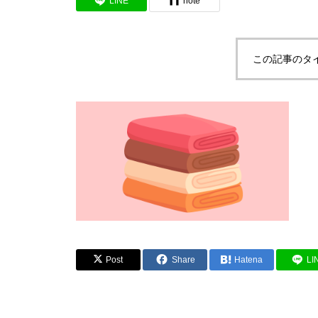
LINE
note
この記事のタ
Post
Share
Hatena
LI