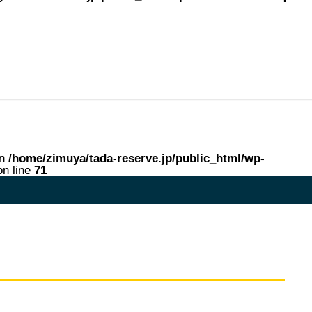
in
/home/zimuya/tada-reserve.jp/public_html/wp-
n line
71
me in
/home/zimuya/tada-reserve.jp/public_html/wp-content/theme