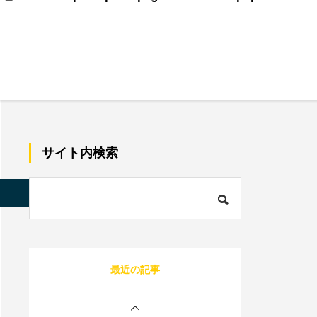
美容師で売上100万のプ
レイヤーの割合は？給料
はいくらぐらいになる？
サロン同意書のひな形を
すぐコピペ！盛り込むべ
サイト内検索
き内容と記載にあたって
の注意点を解説
内装に拘るとサロンが閉
店する確率が上がる？業
s/quadra_biz001/single.php
on line
85
者の探し方や安くする方
法を伝授！
1人サロン経営のリアル
最近の記事
な現状は？現場を離れて
経営者にならないと詰む