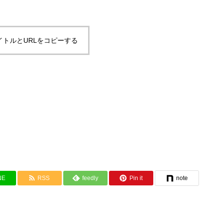
イトルとURLをコピーする
NE
RSS
feedly
Pin it
note