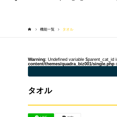
機能一覧
タオル
Warning
: Undefined variable $parent_cat_id 
content/themes/quadra_biz001/single.php
o
Warning
: Undefined variable $parent_cat_na
タオル