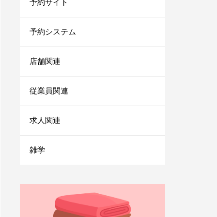
予約サイト
法を伝授！
1人サロン経営のリアル
な現状は？現場を離れて
予約システム
経営者にならないと詰む
店舗関連
サロンカウンセリングで
聞くべきことは？お客さ
まの情報を上手に引き出
従業員関連
すコツを紹介
小さなサロンが勝ち残る
求人関連
ためにはランチェスター
戦略！マーケティングの
やり方をご紹介
雑学