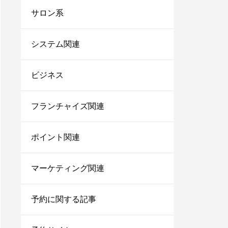
台帳システム8選！これ
サロン系
からは脱エクセル！
サロンにおすすめの電子
システム関連
カルテ7選！無料で使え
るシステムや安いカルテ
ビジネス
をご紹介！
美容師で売上100万のプ
レイヤーの割合は？給料
フランチャイズ関連
はいくらぐらいになる？
ポイント関連
サロン同意書のひな形を
すぐコピペ！盛り込むべ
き内容と記載にあたって
マーケティング関連
の注意点を解説
内装に拘るとサロンが閉
予約に関する記事
店する確率が上がる？業
者の探し方や安くする方