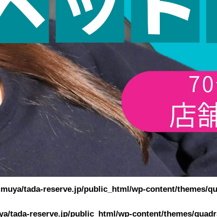
muya/tada-reserve.jp/public_html/wp-content/themes/qu
a/tada-reserve.jp/public_html/wp-content/themes/quadra