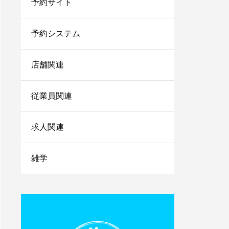
予約サイト
法を伝授！
1人サロン経営のリアル
な現状は？現場を離れて
予約システム
経営者にならないと詰む
店舗関連
サロンカウンセリングで
聞くべきことは？お客さ
まの情報を上手に引き出
従業員関連
すコツを紹介
小さなサロンが勝ち残る
求人関連
ためにはランチェスター
戦略！マーケティングの
やり方をご紹介
雑学