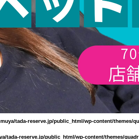
muya/tada-reserve.jp/public_html/wp-content/themes/qu
a/tada-reserve.jp/public_html/wp-content/themes/quadra