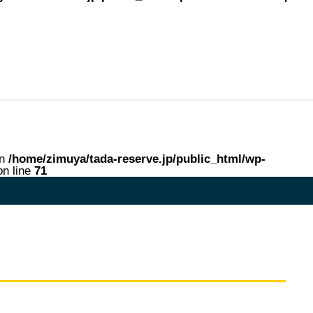
in
/home/zimuya/tada-reserve.jp/public_html/wp-
n line
71
me in
/home/zimuya/tada-reserve.jp/public_html/wp-content/theme