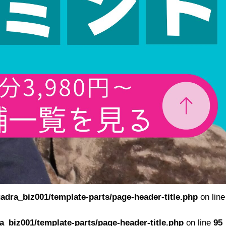
adra_biz001/template-parts/page-header-title.php
on line
_biz001/template-parts/page-header-title.php
on line
95