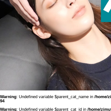
Warning
: Undefined variable $parent_cat_name in
/home/zi
94
Warning
: Undefined variable $parent_cat_id in
/home/zimuy