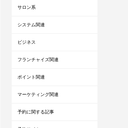
台帳システム8選！これ
サロン系
からは脱エクセル！
サロンにおすすめの電子
システム関連
カルテ7選！無料で使え
るシステムや安いカルテ
ビジネス
をご紹介！
美容師で売上100万のプ
レイヤーの割合は？給料
フランチャイズ関連
はいくらぐらいになる？
ポイント関連
サロン同意書のひな形を
すぐコピペ！盛り込むべ
き内容と記載にあたって
マーケティング関連
の注意点を解説
内装に拘るとサロンが閉
予約に関する記事
店する確率が上がる？業
者の探し方や安くする方