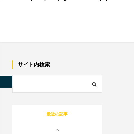
美容師で売上100万のプ
レイヤーの割合は？給料
はいくらぐらいになる？
サロン同意書のひな形を
すぐコピペ！盛り込むべ
サイト内検索
き内容と記載にあたって
の注意点を解説
内装に拘るとサロンが閉
店する確率が上がる？業
s/quadra_biz001/single.php
on line
85
者の探し方や安くする方
法を伝授！
1人サロン経営のリアル
最近の記事
な現状は？現場を離れて
経営者にならないと詰む