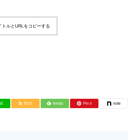
イトルとURLをコピーする
NE
RSS
feedly
Pin it
note