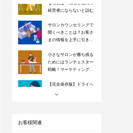
サロンカウンセリングで
聞くべきことは？お客さ
まの情報を上手に引き出
すコツを紹介
小さなサロンが勝ち残る
ためにはランチェスター
戦略！マーケティングの
やり方をご紹介
【完全保存版】ドライヘ
ッドスパ専門店の内装5
つのポイントの極意を紹
介！
【サロン経営者必見】高
単価・高付加価値はもう
古い？「薄利多売」で経
営を安定化させよう！
お客様関連
サロンにおすすめの売上