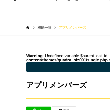
機能一覧
アプリメンバーズ
Warning
: Undefined variable $parent_cat_id 
content/themes/quadra_biz001/single.php
o
Warning
: Undefined variable $parent_cat_na
アプリメンバーズ