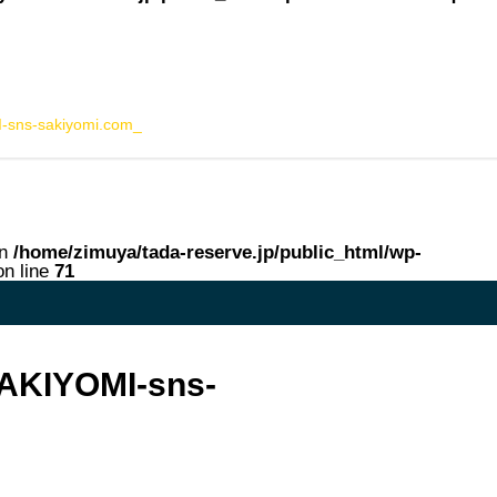
-sns-sakiyomi.com_
in
/home/zimuya/tada-reserve.jp/public_html/wp-
n line
71
me in
/home/zimuya/tada-reserve.jp/public_html/wp-content/theme
SAKIYOMI-sns-