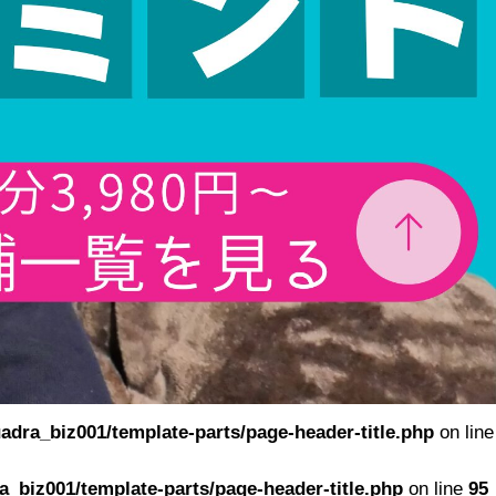
adra_biz001/template-parts/page-header-title.php
on line
_biz001/template-parts/page-header-title.php
on line
95