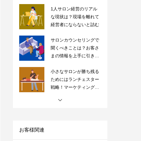
サロンカウンセリングで
聞くべきことは？お客さ
まの情報を上手に引き出
すコツを紹介
小さなサロンが勝ち残る
ためにはランチェスター
戦略！マーケティングの
やり方をご紹介
【完全保存版】ドライヘ
ッドスパ専門店の内装5
つのポイントの極意を紹
介！
【サロン経営者必見】高
単価・高付加価値はもう
古い？「薄利多売」で経
営を安定化させよう！
お客様関連
サロンにおすすめの売上