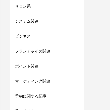
台帳システム8選！これ
サロン系
からは脱エクセル！
サロンにおすすめの電子
システム関連
カルテ7選！無料で使え
るシステムや安いカルテ
ビジネス
をご紹介！
美容師で売上100万のプ
レイヤーの割合は？給料
フランチャイズ関連
はいくらぐらいになる？
ポイント関連
サロン同意書のひな形を
すぐコピペ！盛り込むべ
き内容と記載にあたって
マーケティング関連
の注意点を解説
内装に拘るとサロンが閉
予約に関する記事
店する確率が上がる？業
者の探し方や安くする方