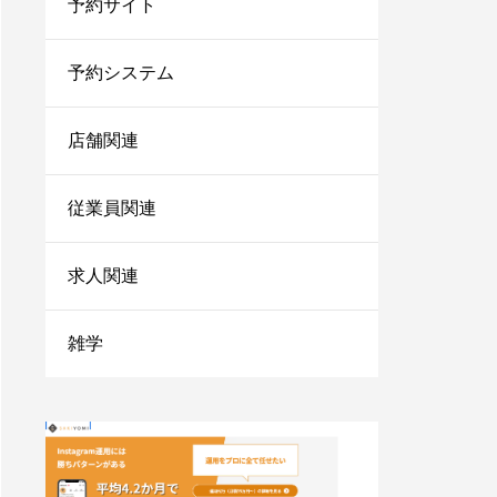
予約サイト
法を伝授！
1人サロン経営のリアル
な現状は？現場を離れて
予約システム
経営者にならないと詰む
店舗関連
サロンカウンセリングで
聞くべきことは？お客さ
まの情報を上手に引き出
従業員関連
すコツを紹介
小さなサロンが勝ち残る
求人関連
ためにはランチェスター
戦略！マーケティングの
やり方をご紹介
雑学