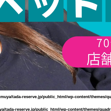
muya/tada-reserve.jp/public_html/wp-content/themes/qu
a/tada-reserve.jp/public_html/wp-content/themes/quadra