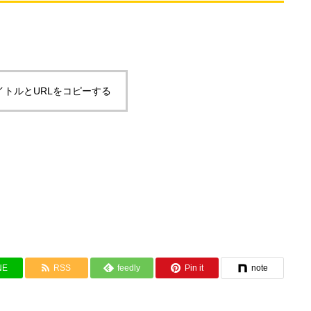
イトルとURLをコピーする
NE
RSS
feedly
Pin it
note