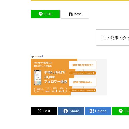
LINE
note
この記事のタ
Post
Share
Hatena
LI