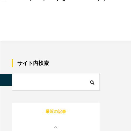
美容師で売上100万のプ
レイヤーの割合は？給料
はいくらぐらいになる？
サロン同意書のひな形を
すぐコピペ！盛り込むべ
サイト内検索
き内容と記載にあたって
の注意点を解説
内装に拘るとサロンが閉
店する確率が上がる？業
s/quadra_biz001/single.php
on line
85
者の探し方や安くする方
法を伝授！
1人サロン経営のリアル
最近の記事
な現状は？現場を離れて
経営者にならないと詰む