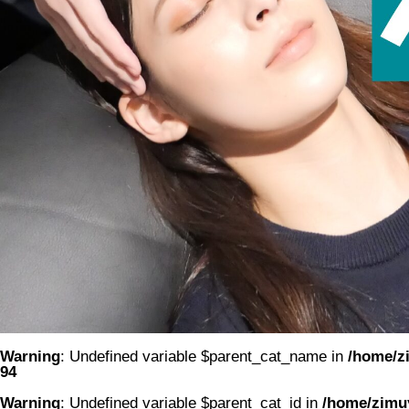
Warning
: Undefined variable $parent_cat_name in
/home/zi
94
Warning
: Undefined variable $parent_cat_id in
/home/zimuy